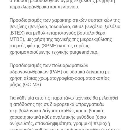
απόδοση μεθοδολογιών υγρής εκχύλισης με χρήση
τετραχλωράνθρακα και πεντανίου.
Προσδιορισμός των χαρακτηριστικών συστατικών της
βενζίνης (βενζόλιο, τολουόλιο, αιθυλ-βενζόλιο, ξυλόλια
,BTEΧ) και μεθυλ-τεταρτοταγούς βουτυλαιθέρα,
MTBE), με χρήση της τεχνικής της μικροεκχύλισης
στερεής φάσης (SPMΕ) και της ευρέως
χρησιμοποιούμενης τεχνικής purgeandtrap.
Προσδιορισμός των πολυαρωματικών
υδρογονανθράκων (PAH) σε υδατικά δείγματα με
χρήση αέριας χρωματογραφίας-φασματοσκοπίας
μάζας (GC-MS)
Για κάθε μία από τις παραπάνω τεχνικές θα μελετηθεί
η απόδοσης της σε διαφορετικά «πραγματικά»
περιβαλλοντικά δείγματα καθώς και τα βασικά
χαρακτηριστικά κάθε αναλυτικής μεθόδου (όριο
ανίχνευσής, επαναληψιμότητά, γραμμική περιοχή
εφαρμογής) καθώς και η η επίδραση συνθηκών όπως