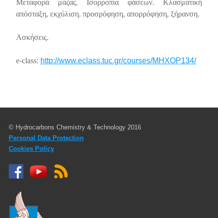
Μεταφορά μάζας. Ισορροπία φάσεων. Κλασματική
απόσταξη, εκχύλιση. προσρόφηση, απορρόφηση, ξήρανση.
Ασκήσεις.
e-class:
http://www.eclass.tuc.gr/courses/MHXOP134/
© Hydrocarbons Chemistry & Technology 2016
Personal Data Protection
Cookies Policy